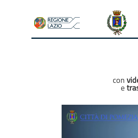
con
vid
e
tra