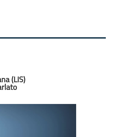
ana (LIS)
arlato