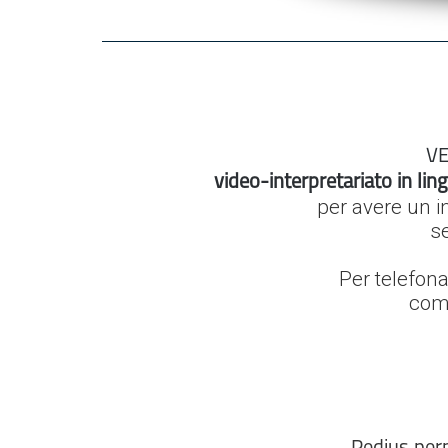
VE
video-interpretariato
in l
ing
per avere un i
se
Per telefonat
comp