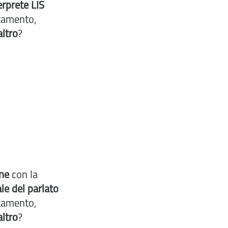
erprete LIS
tamento,
altro
?
ne
con la
le del parlato
tamento,
altro
?