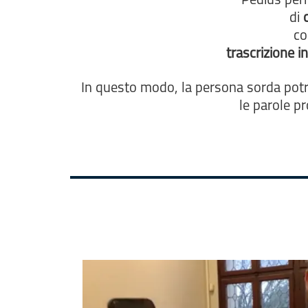
Pedius per
di
co
trascrizione i
In questo modo, la persona sorda pot
le parole p